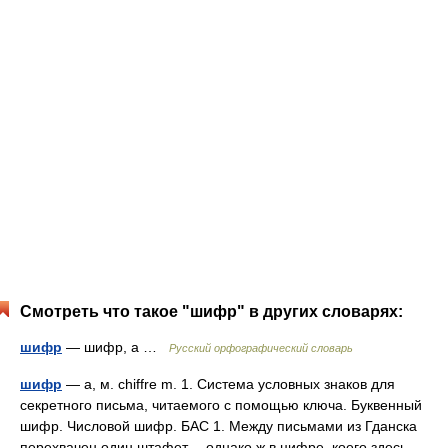
Смотреть что такое "шифр" в других словарях:
шифр
— шифр, а …
Русский орфографический словарь
шифр
— а, м. chiffre m. 1. Система условных знаков для
секретного письма, читаемого с помощью ключа. Буквенный
шифр. Числовой шифр. БАС 1. Между письмами из Гданска
перехвачен один штафет, .. однако ж в цифре, коего здесь