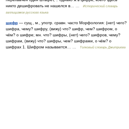
никто дешифровать не нашелся в… …
Исторический словарь
галлицизмов русского языка
шифр
— сущ., м., употр. сравн. часто Морфология: (нет) чего?
шифра, чему? шифру, (вижу) что? шифр, чем? шифром, о
чём? о шифре; мн. что? шифры, (нет) чего? шифров, чему?
шифрам, (вижу) что? шифры, чем? шифрами, о чём? о
шифрах 1. Шифром называется… …
Толковый словарь Дмитриева