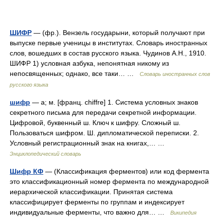
ШИФР
— (фр.). Вензель государыни, который получают при
выпуске первые ученицы в институтах. Словарь иностранных
слов, вошедших в состав русского языка. Чудинов А.Н., 1910.
ШИФР 1) условная азбука, непонятная никому из
непосвященных; однако, все таки… …
Словарь иностранных слов
русского языка
шифр
— а; м. [франц. chiffre] 1. Система условных знаков
секретного письма для передачи секретной информации.
Цифровой, буквенный ш. Ключ к шифру. Сложный ш.
Пользоваться шифром. Ш. дипломатической переписки. 2.
Условный регистрационный знак на книгах,… …
Энциклопедический словарь
Шифр КФ
— (Классификация ферментов) или код фермента
это классификационный номер фермента по международной
иерархической классификации. Принятая система
классифицирует ферменты по группам и индексирует
индивидуальные ферменты, что важно для… …
Википедия