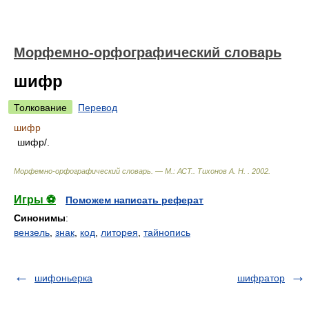
Морфемно-орфографический словарь
шифр
Толкование
Перевод
шифр
шифр/.
Морфемно-орфографический словарь. — М.: АСТ.
.
Тихонов А. Н.
.
2002
.
Игры ⚽
Поможем написать реферат
Синонимы
:
вензель
,
знак
,
код
,
литорея
,
тайнопись
шифоньерка
шифратор